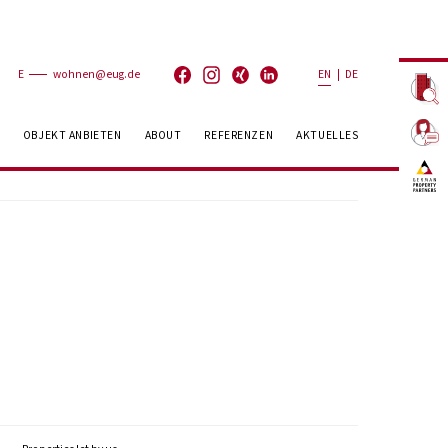
E
wohnen@eug.de
EN
|
DE
OBJEKT ANBIETEN
ABOUT
REFERENZEN
AKTUELLES