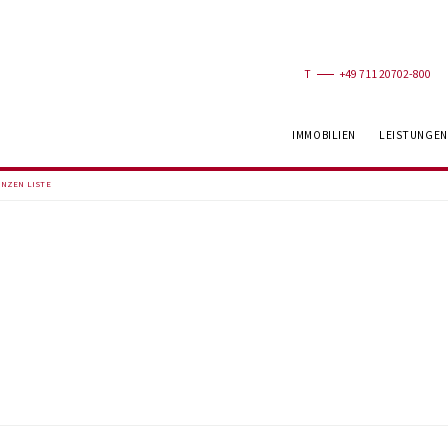
T
+49 711 20702-800
IMMOBILIEN
LEISTUNGEN
NZEN LISTE