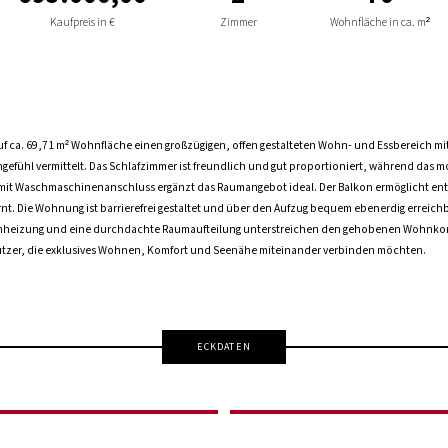
Kaufpreis in €
Zimmer
Wohnfläche in ca. m²
ca. 69,71 m² Wohnfläche einen großzügigen, offen gestalteten Wohn- und Essbereich mit i
ühl vermittelt. Das Schlafzimmer ist freundlich und gut proportioniert, während das 
 mit Waschmaschinenanschluss ergänzt das Raumangebot ideal. Der Balkon ermöglicht ent
ernt. Die Wohnung ist barrierefrei gestaltet und über den Aufzug bequem ebenerdig erreic
enheizung und eine durchdachte Raumaufteilung unterstreichen den gehobenen Wohnkomf
nutzer, die exklusives Wohnen, Komfort und Seenähe miteinander verbinden möchten.
ECKDATEN