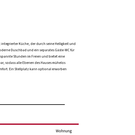
ntegrierter Küche, der durch seine Helligkeit und
moderne Duschbad und ein separates Gäste-WC für
spannte Stunden im Freien und bietet eine
hbar, sodass alle Ebenen des Hauses mühelos
ort. Ein Stellplatz kann optional erworben
Wohnung