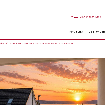
T
+49 711 20702-800
IMMOBILIEN
LEISTUNGEN
N KÄUFER* NEUBAU: EXKLUSIVE OBERGESCHOSS-WOHNUNG MIT TEILSEESICHT