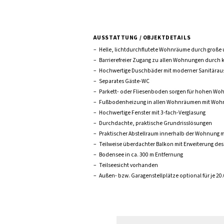
AUSSTATTUNG / OBJEKTDETAILS
–
Helle, lichtdurchflutete Wohnräume durch große
–
Barrierefreier Zugang zu allen Wohnungen durch 
–
Hochwertige Duschbäder mit moderner Sanitärau
–
Separates Gäste-WC
–
Parkett- oder Fliesenboden sorgen für hohen Wo
–
Fußbodenheizung in allen Wohnräumen mit Woh
–
Hochwertige Fenster mit 3-fach-Verglasung
–
Durchdachte, praktische Grundrisslösungen
–
Praktischer Abstellraum innerhalb der Wohnung
–
Teilweise überdachter Balkon mit Erweiterung de
–
Bodensee in ca. 300 m Entfernung
–
Teilseesicht vorhanden
–
Außen- bzw. Garagenstellplätze optional für je 2