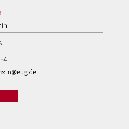
!
in
s
0-4
nzin@eug.de