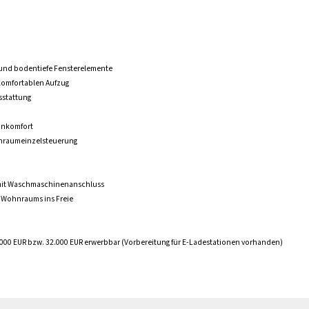
 und bodentiefe Fensterelemente
komfortablen Aufzug
sstattung
hnkomfort
nraumeinzelsteuerung
 mit Waschmaschinenanschluss
s Wohnraums ins Freie
0.000 EUR bzw. 32.000 EUR erwerbbar (Vorbereitung für E-Ladestationen vorhanden)