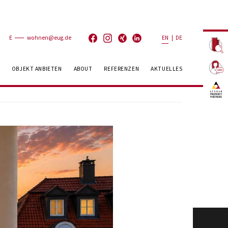
E
wohnen@eug.de
EN
|
DE
OBJEKT ANBIETEN
ABOUT
REFERENZEN
AKTUELLES