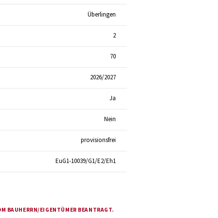
Überlingen
2
70
2026/2027
Ja
Nein
provisionsfrei
EuG1-10039/G1/E2/Eh1
VOM BAUHERRN/EIGENTÜMER BEANTRAGT.