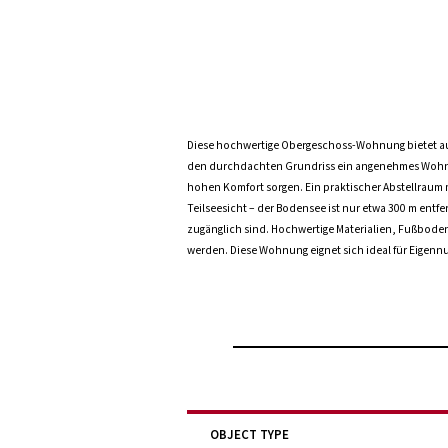
Diese hochwertige Obergeschoss-Wohnung bietet auf 
den durchdachten Grundriss ein angenehmes Wohngef
hohen Komfort sorgen. Ein praktischer Abstellraum
Teilseesicht – der Bodensee ist nur etwa 300 m entf
zugänglich sind. Hochwertige Materialien, Fußbod
werden. Diese Wohnung eignet sich ideal für Eigen
OBJECT TYPE