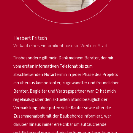
Herbert Fritsch
Wolfgang Glaser
Jens Brucker
Karl-Heinz Winter
Michael Kieß
Hans Werner Reinhard
Anonymer Verkäufer, Stuttgart
Anonymer Verkäufer, Passau
Verkauf eines Einfamilienhauses in Weil der Stadt
Verkauf eine Einfamilienhauses in Leonberg-Höfingen
Verkauf eines Mehrfamilienhauses in Stuttgart
Verkauf eines Einfamilienhauses in Waiblingen
Verkauf eines Einfamilienhauses in Remseck
Kauf eines Einfamilienhauses in Remshalden
Verkauf Eigentumswohnung in Stuttgart
Verkauf einer Eigentumswohnung in Tübingen
"Insbesondere gilt mein Dank meinem Berater, der mir
vom ersten informativen Telefonat bis zum
abschließenden Notartermin in jeder Phase des Projekts
ein überaus kompetenter, zugewandter und freundlicher
Berater, Begleiter und Vertragspartner war. Er hat mich
regelmäßig über den aktuellen Stand bezüglich der
Vermarktung, über potenzielle Käufer sowie über die
Zusammenarbeit mit der Baubehörde informiert, war
darüber hinaus immer erreichbar um auftauchende
rechtliche und organisatorische Fragen zu beantworten,