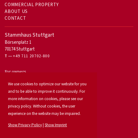
COMMERCIAL PROPERTY
ABOUT US
CONTACT
Stammhaus Stuttgart
Börsenplatz 1
70174 Stuttgart
T
+49 711 20702-800
For owners
Office letting
Our services
We use cookies to optimize our website for you
Launch your property
and to be able to improve it continuously. For
For developers
more information on cookies, please see our
Industrial & logistics
privacy policy. Without cookies, the user
Our team
Locations
experience on the website may be impaired.
Property search
Investment
Show Privacy Policy
|
Show Imprint
News
Property listings