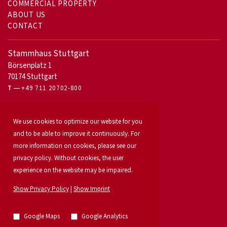
COMMERCIAL PROPERTY
ABOUT US
CONTACT
Stammhaus Stuttgart
Börsenplatz 1
70174 Stuttgart
T
+49 711 20702-800
For owners
We use cookies to optimize our website for you
Office letting
Our services
and to be able to improve it continuously. For
Launch your property
more information on cookies, please see our
For developers
privacy policy. Without cookies, the user
Industrial & logistics
experience on the website may be impaired.
Our team
Locations
Show Privacy Policy
|
Show Imprint
Property search
Investment
News
Google Maps
Google Analytics
Property listings