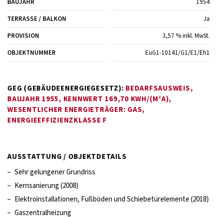
BAUJAHR
1954
TERRASSE / BALKON
Ja
PROVISION
3,57 % inkl. MwSt.
OBJEKTNUMMER
EuG1-10141/G1/E1/Eh1
GEG (GEBÄUDEENERGIEGESETZ):
BEDARFSAUSWEIS,
BAUJAHR 1955, KENNWERT 169,70 KWH/(M²A),
WESENTLICHER ENERGIETRÄGER: GAS,
ENERGIEEFFIZIENZKLASSE F
AUSSTATTUNG / OBJEKTDETAILS
–
Sehr gelungener Grundriss
–
Kernsanierung (2008)
–
Elektroinstallationen, Fußböden und Schiebetürelemente (2018)
–
Gaszentralheizung