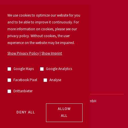
For owners
We use cookies to optimize our website for you
Office letting
Our services
and to be able to improve it continuously. For
Launch your property
more information on cookies, please see our
For developers
privacy policy. Without cookies, the user
Industrial & logistics
experience on the website may be impaired.
Our team
Locations
Show Privacy Policy
|
Show Imprint
Property search
Investment
News
Google Maps
Google Analytics
Property listings
Research
Facebook Pixel
Analyse
German Property Partners
Retail
Drittanbieter
© 2026 - E & G Private Immobilien GmbH
ALLOW
DENY ALL
ALL
Imprint
|
Data Protection