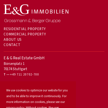
RESIDENTIAL PROPERTY
COMMERCIAL PROPERTY
ABOUT US
CONTACT
E & G Real Estate GmbH
Börsenplatz 1
70174 Stuttgart
T
+49 711 20702-700
For owners
We use cookies to optimize our website for you
Office letting
Our services
and to be able to improve it continuously. For
Launch your property
more information on cookies, please see our
For developers
privacy policy. Without cookies, the user