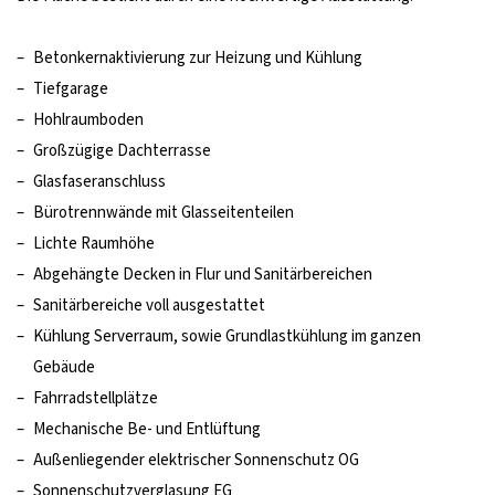
–
Betonkernaktivierung zur Heizung und Kühlung
–
Tiefgarage
–
Hohlraumboden
–
Großzügige Dachterrasse
–
Glasfaseranschluss
–
Bürotrennwände mit Glasseitenteilen
–
Lichte Raumhöhe
–
Abgehängte Decken in Flur und Sanitärbereichen
–
Sanitärbereiche voll ausgestattet
–
Kühlung Serverraum, sowie Grundlastkühlung im ganzen
Gebäude
–
Fahrradstellplätze
–
Mechanische Be- und Entlüftung
–
Außenliegender elektrischer Sonnenschutz OG
–
Sonnenschutzverglasung EG