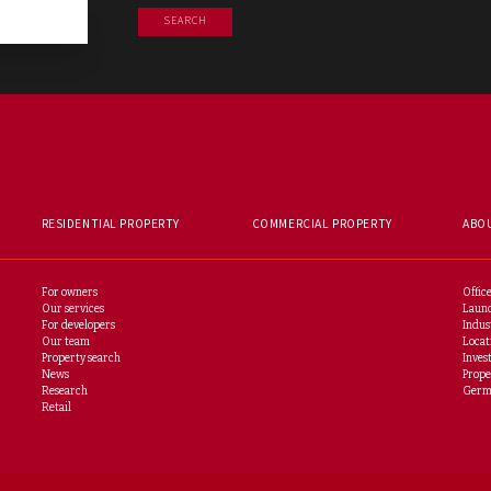
SEARCH
RESIDENTIAL PROPERTY
COMMERCIAL PROPERTY
ABO
For owners
Office
Our services
Launc
For developers
Indust
Our team
Locat
Property search
Inves
News
Prope
Research
Germa
Retail