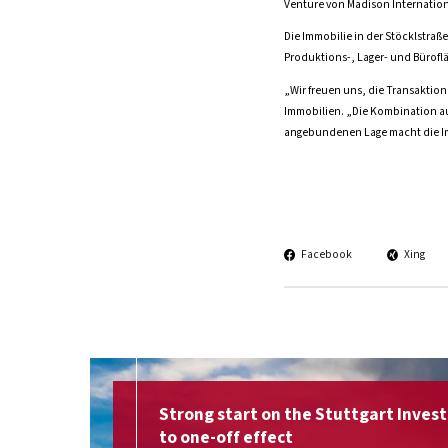
Venture von Madison Internationa
Die Immobilie in der Stöcklstraß
Produktions-, Lager- und Bürofl
„Wir freuen uns, die Transaktio
Immobilien. „Die Kombination aus
angebundenen Lage macht die Imm
Facebook
Xing
Strong start on the Stuttgart Inve
to one-off effect