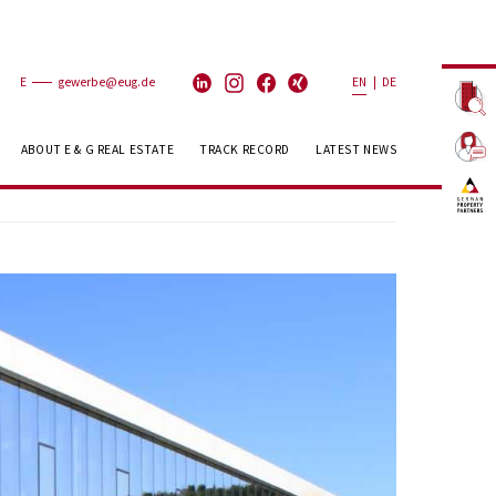
E
gewerbe@eug.de
EN
|
DE
ABOUT E & G REAL ESTATE
TRACK RECORD
LATEST NEWS