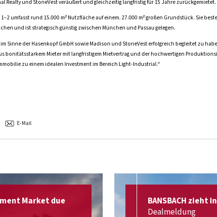
l Realty und StoneVest veräußert und gleichzeitig langfristig für 15 Jahre zurückgemietet.
e 1–2 umfasst rund 15.000 m² Nutzfläche auf einem. 27.000 m² großen Grundstück. Sie bes
ächen und ist strategisch günstig zwischen München und Passau gelegen.
n im Sinne der Hasenkopf GmbH sowie Madison und StoneVest erfolgreich begleitet zu hab
 bonitätsstarkem Mieter mit langfristigem Mietvertrag und der hochwertigen Produktionsi
obilie zu einem idealen Investment im Bereich Light-Industrial.“
E-Mail
stment Market due
BANSBACH zieht i
Dealmeldung