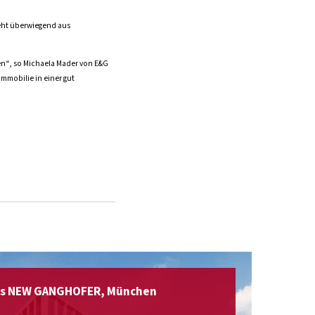
teht überwiegend aus
en“, so Michaela Mader von E&G
mmobilie in einer gut
ns NEW GANGHOFER, München