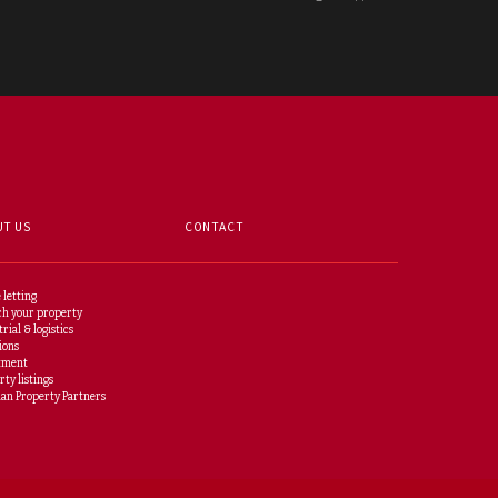
UT US
CONTACT
 letting
h your property
rial & logistics
ions
tment
rty listings
n Property Partners