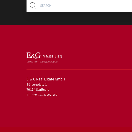
E & G Real Estate GmbH
Börsenplatz 1
70174 Stuttgart
T
+49 711 20702-700