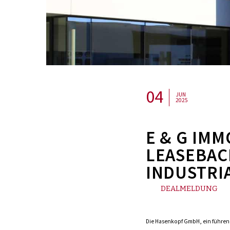
04
JUN
2025
E & G IMM
LEASEBAC
INDUSTRI
DEALMELDUNG
Die Hasenkopf GmbH, ein führend