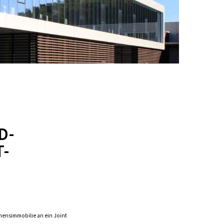
D-
T-
mensimmobilie an ein Joint