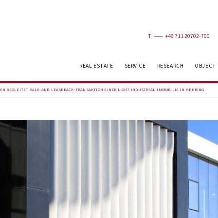
T
+49 711 20702-700
REAL ESTATE
SERVICE
RESEARCH
OBJECT
IEN BEGLEITET SALE-AND-LEASEBACK-TRANSAKTION EINER LIGHT-INDUSTRIAL-IMMOBILIE IN MEHRING